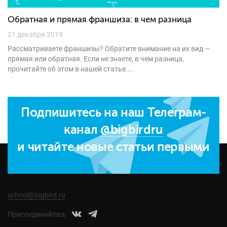
Обратная и прямая франшиза: в чем разница
21 декабря 2019
Рассматриваете франшизы? Обратите внимание на их вид —
прямая или обратная. Если не знаете, в чем разница,
прочитайте об этом в нашей статье....
Подпишитесь на наш Телеграм-
канал
@bigbirdru
и читайте новые статьи первыми
school@bigbird.ru
Присоединяйтесь