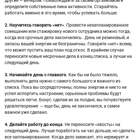
другие — вечером. Понаблюдайте за своим организмом и
определите собственные пики активности. Старайтесь
работать именно в это время, чтобы успевать больше.
2. Научитесь говорить «нет»
. Провести незапланированное
совещание или стажировку нового сотрудника можно тогда,
когда все срочные дела закончились. День не резиновый, и
запасы вашей энергии не безграничны. Говорите «нет» всему,
что может пустить ваш план под откос. В крайнем случае
переносите новые несрочные дела в конец списка, а лучше на
следующий день.
3. Начинайте день с главного
. Как бы ни было тяжело,
выполнять дела нужно с самого большого и важного из
списка. Пока вы сосредоточены, полны энергии и никто не
успел испортить настроение, серьезные проблемы будут
решаться легче. Бонус: сделав их за полдня, вы почувствуете
удовлетворение — еще бы, день не закончился, а самое
важное уже сделано.
4. Делайте работу до конца
. Не переносите «хвосты» на
следующий день. Лучше поработать на час дольше, но сделать
все запланированное. Когда дело зависает, это нервирует и