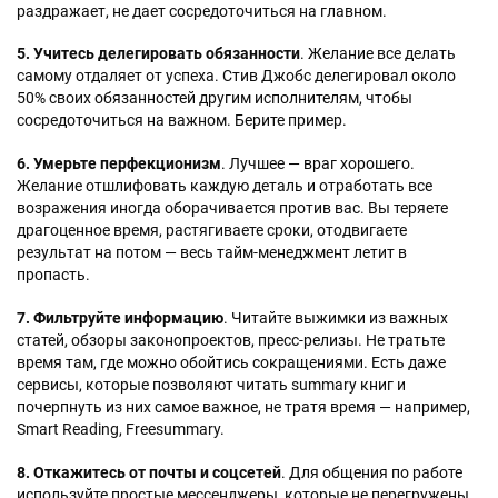
раздражает, не дает сосредоточиться на главном.
5. Учитесь делегировать обязанности
. Желание все делать
самому отдаляет от успеха. Стив Джобс делегировал около
50% своих обязанностей другим исполнителям, чтобы
сосредоточиться на важном. Берите пример.
6. Умерьте перфекционизм
. Лучшее — враг хорошего.
Желание отшлифовать каждую деталь и отработать все
возражения иногда оборачивается против вас. Вы теряете
драгоценное время, растягиваете сроки, отодвигаете
результат на потом — весь тайм-менеджмент летит в
пропасть.
7. Фильтруйте информацию
. Читайте выжимки из важных
статей, обзоры законопроектов, пресс-релизы. Не тратьте
время там, где можно обойтись сокращениями. Есть даже
сервисы, которые позволяют читать summary книг и
почерпнуть из них самое важное, не тратя время — например,
Smart Reading, Freesummary.
8. Откажитесь от почты и соцсетей
. Для общения по работе
используйте простые мессенджеры, которые не перегружены