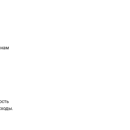
 нам
ость
сходы.