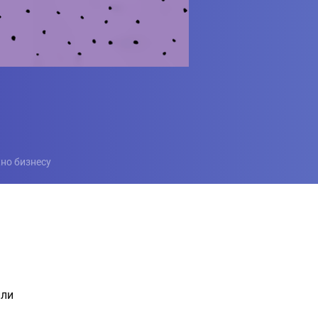
жно бизнесу
или