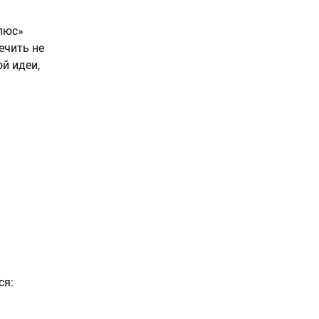
плюс»
ечить не
й идеи,
и
ся: