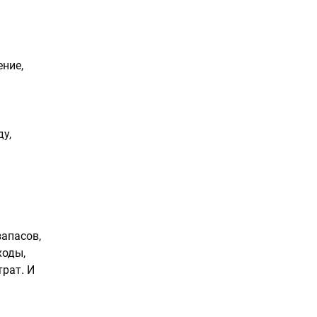
ение,
у,
апасов,
ходы,
рат. И