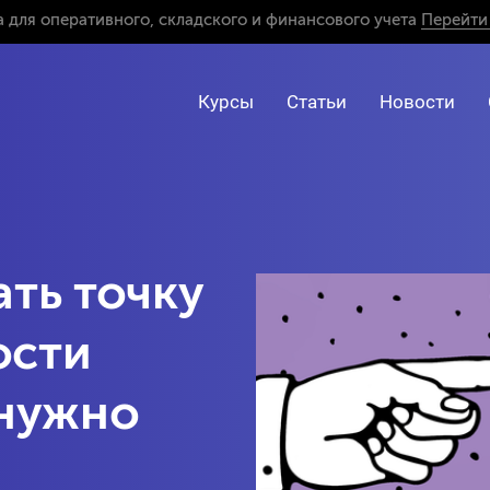
 для оперативного, складского и финансового учета
Перейти 
Курсы
Статьи
Новости
ать точку
ости
 нужно