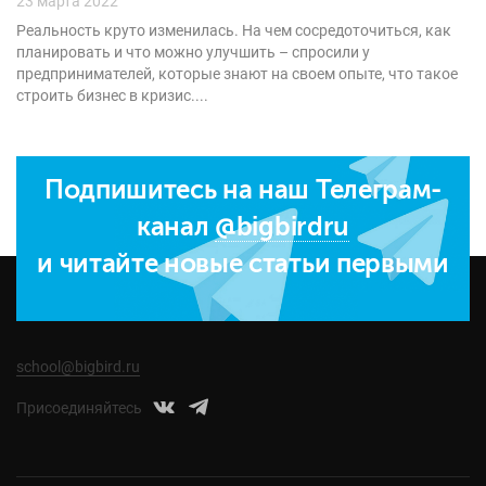
23 марта 2022
Реальность круто изменилась. На чем сосредоточиться, как
планировать и что можно улучшить – спросили у
предпринимателей, которые знают на своем опыте, что такое
строить бизнес в кризис....
Подпишитесь на наш Телеграм-
канал
@bigbirdru
и читайте новые статьи первыми
school@bigbird.ru
Присоединяйтесь