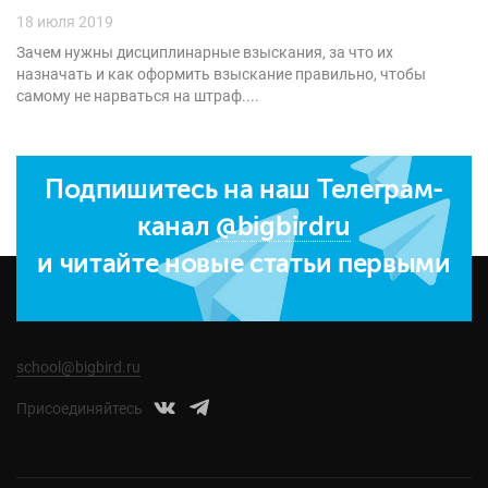
18 июля 2019
Зачем нужны дисциплинарные взыскания, за что их
назначать и как оформить взыскание правильно, чтобы
самому не нарваться на штраф....
Подпишитесь на наш Телеграм-
канал
@bigbirdru
и читайте новые статьи первыми
school@bigbird.ru
Присоединяйтесь