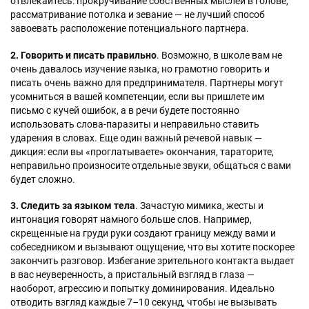
отвлекайтесь: прокручивание собственных мыслей в голове,
рассматривание потолка и зевание — не лучший способ
завоевать расположение потенциального партнера.
2. Говорить и писать правильно
. Возможно, в школе вам не
очень давалось изучение языка, но грамотно говорить и
писать очень важно для предпринимателя. Партнеры могут
усомниться в вашей компетенции, если вы пришлете им
письмо с кучей ошибок, а в речи будете постоянно
использовать слова-паразиты и неправильно ставить
ударения в словах. Еще один важный речевой навык —
дикция: если вы «проглатываете» окончания, тараторите,
неправильно произносите отдельные звуки, общаться с вами
будет сложно.
3. Следить за языком тела
. Зачастую мимика, жесты и
интонация говорят намного больше слов. Например,
скрещенные на груди руки создают границу между вами и
собеседником и вызывают ощущение, что вы хотите поскорее
закончить разговор. Избегание зрительного контакта выдает
в вас неуверенность, а пристальный взгляд в глаза —
наоборот, агрессию и попытку доминирования. Идеально
отводить взгляд каждые 7–10 секунд, чтобы не вызывать