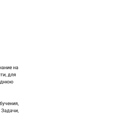
нание на
ти, для
реднюю
бучения,
 Задачи,