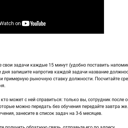
все свои задачи каждые 15 минут (удобно поставить напоми
це дня запишите напротив каждой задачи название должнос
 и примерную рыночную ставку должности. Посчитайте с
ня.
кто может с ней справиться: только вы, сотрудник после о
которые можно передать без обучения передайте завтра же.
ения, занесите в список задач на 3-6 месяцев.
е получить обратную связь, отправьте его по адресу