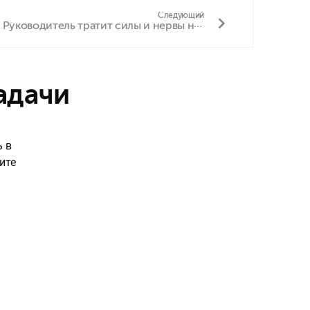
Следующий
Руководитель тратит силы и нервы на «звезду»
адачи
ь в
ите