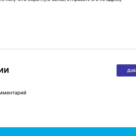
ии
Доб
омментарий