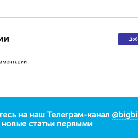
ии
Доб
омментарий
есь на наш Телеграм-канал
@bigbi
е новые статьи первыми