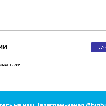
ии
Доб
омментарий
есь на наш Телеграм-канал
@bigbi