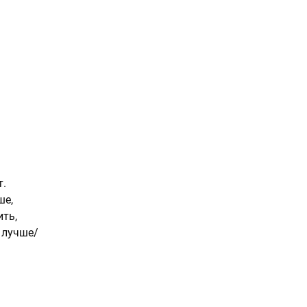
т.
ше,
ить,
 лучше/