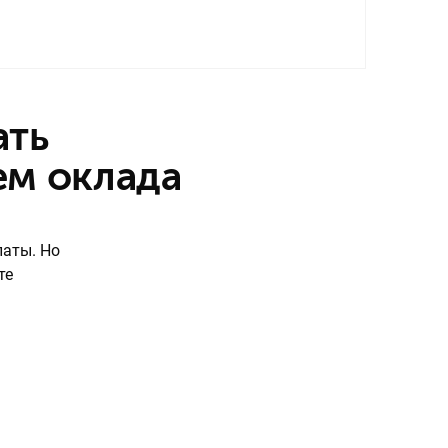
ем оклада
латы. Но
те