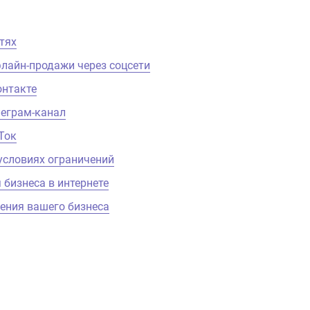
тях
лайн-продажи через соцсети
онтакте
леграм-канал
Ток
условиях ограничений
 бизнеса в интернете
ения вашего бизнеса