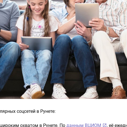
лярных соцсетей в Рунете:
широким охватом в Рунете. По
данным ВЦИОМ
, её ежед