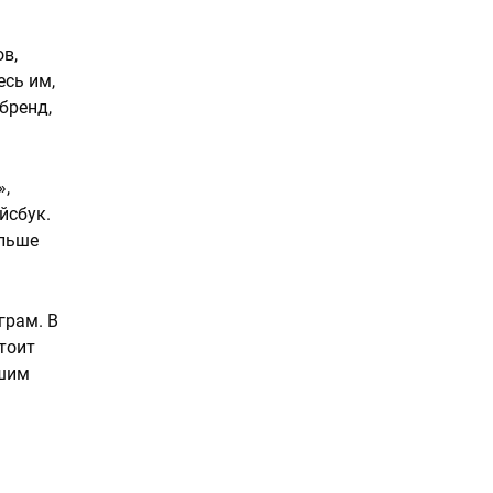
в,
есь им,
бренд,
»,
йсбук.
ольше
грам. В
тоит
ьшим