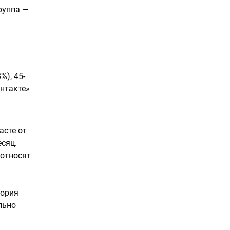
руппа —
%), 45-
онтакте»
асте от
есяц.
 относят
тория
льно