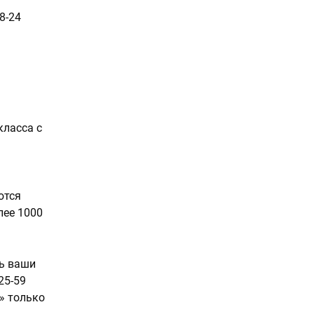
8-24
класса с
ются
лее 1000
ть ваши
25-59
» только