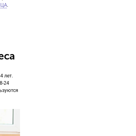
 ЦА
.
еса
4 лет.
8-24
льзуются