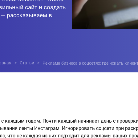
вильный сайт и создать
в — рассказываем в
авная
Статьи
Реклама бизнеса в соцсетях: где искать клиен
я с каждым годом. Почти каждый начинает день с проверк
тывания ленты Инстаграм. Игнорировать соцсети при раск
ело, что не каждая из них подходит для рекламы ваших про