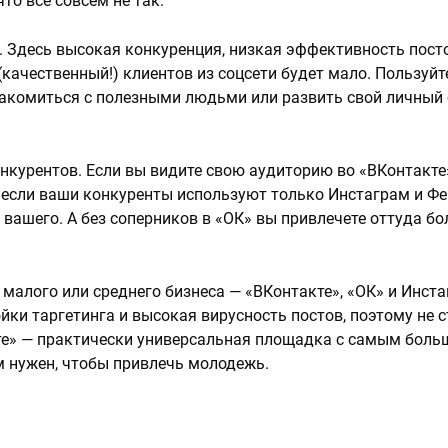
то все совсем не так.
у. Здесь высокая конкуренция, низкая эффективность посто
(качественный!) клиентов из соцсети будет мало. Пользуйт
накомиться с полезными людьми или развить свой личный 
онкурентов. Если вы видите свою аудиторию во «ВКонтакте
 если ваши конкуренты используют только Инстаграм и Фе
вашего. А без соперников в «ОК» вы привлечете оттуда б
 малого или среднего бизнеса — «ВКонтакте», «ОК» и Инста
ки таргетинга и высокая вирусность постов, поэтому не с
кте» — практически универсальная площадка с самым бол
м нужен, чтобы привлечь молодежь.