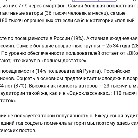
 из них 77% через смартфон. Самая большая возрастная г
е активные авторы (36 тысяч человек в месяц), самые
180 тысяч опрошенных отнесли себя к категории «полный
те по посещаемости в России (19%). Активная ежедневная
ссиян. Самые большие возрастные группы — 25-34 года (28
%). По уровню обеспеченности пользователей отстает от «ВК
ают, что живут в «полном достатке».
 посещаемости (14% пользователей Рунета). Российских
ионов. Соцсеть в основном предпочитает молодежь в возр
 34 лет (37%). Высокая активность авторов — 23 тысячи в м
аудитории такой же, как и в «Одноклассниках»: 110 тысяч
таток».
ссии не пользуется такой популярностью. Ежедневная ауди
ледний год соцсеть поменяла алгоритмы, поэтому здесь си
рческих постов.