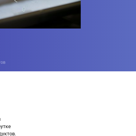
тов
и
рутке
дуктов.