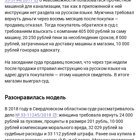
33-5794/2017
о невозможности пользоваться прочистной
машиной для канализации, так как в приложенной к ней
инструкции нет раздела на русском языке. Мужчина требовал
вернуть деньги через восемь месяцев после покупки —
продавец отказал. Тогда покупатель обратился в суд с
требованием взыскать с компании 405 000 рублей за саму
машину, 20 250 рублей пени за несоблюдение сроков, 8 000
рублей, затраченные на доставку машины в магазин, 10 000
рублей гонорара адвокату.
На заседании суда продавец пояснил, что через три недели
после продажи отправил инструкцию на русском языке на
адрес друга покупателя — этому нашелся свидетель. В итоге
магазин выиграл суд.
Разонравилась модель
В 2018 году в Свердловском областном суде рассматривалось
дело
№ 33-11245/2018
: женщина требовала вернуть 24 000
рублей за пуховик, проценты в размере 201 рубль, 10 000
рублей компенсации морального вреда, 32 029 рублей за
судебные расходы и 33 112 рублей штрафа. Ранее она купила в
магазине пуховик, который был ей велик. Магазин предложил