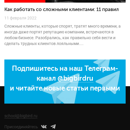
Как работать со сложными клиентами: 11 правил
11 февраля 2022
Сложные клиенты, которые спорят, тратят много времени, а
иногда даже портят репутацию компании, встречаются в
любом бизнесе. Разобрались, как правильно себя вести и
сделать трудных клиентов лояльными....
Подпишитесь на наш Телеграм-
канал
@bigbirdru
и читайте новые статьи первыми
school@bigbird.ru
Присоединяйтесь