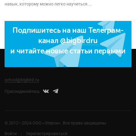
навык, которому можно легко научиться....
Подпишитесь на наш Телеграм-
канал
@bigbirdru
и читайте новые статьи первыми
school@bigbird.ru
Присоединяйтесь
© 2012—2024 ООО «Этерон». Все права защищены
Войти
Зарегистрироваться