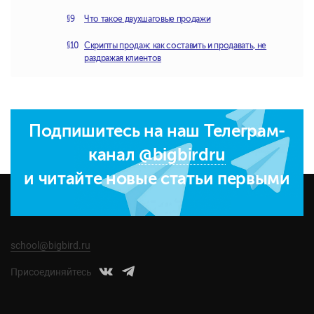
Что такое двухшаговые продажи
Скрипты продаж: как составить и продавать, не
раздражая клиентов
Подпишитесь на наш Телеграм-
канал
@bigbirdru
и читайте новые статьи первыми
school@bigbird.ru
Присоединяйтесь