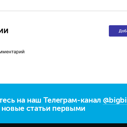
ии
Доб
омментарий
есь на наш Телеграм-канал
@bigbi
е новые статьи первыми