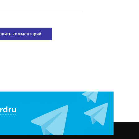
авить комментарий
rdru