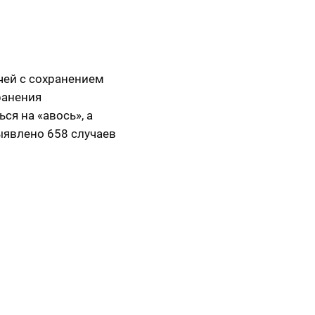
чей с сохранением
ранения
ся на «авось», а
ыявлено 658 случаев