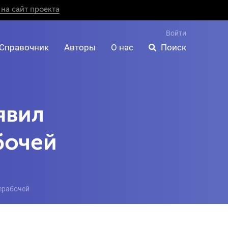
на сайт проекта
Войти
Справочник
Авторы
О нас
Поиск
явил
бочей
ерабочей