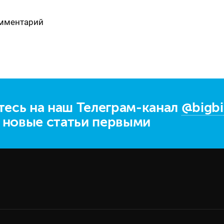
омментарий
есь на наш Телеграм-канал
@bigbi
е новые статьи первыми