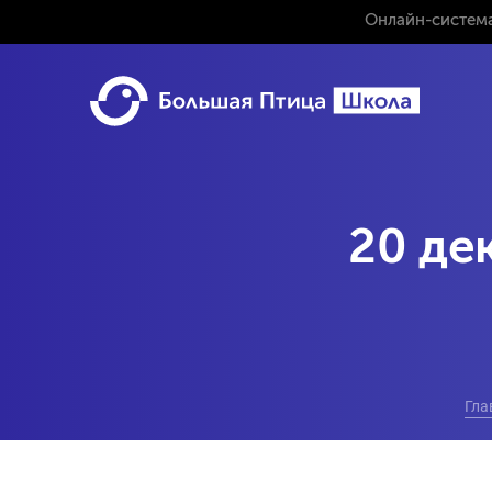
Онлайн-система
20 де
Гла