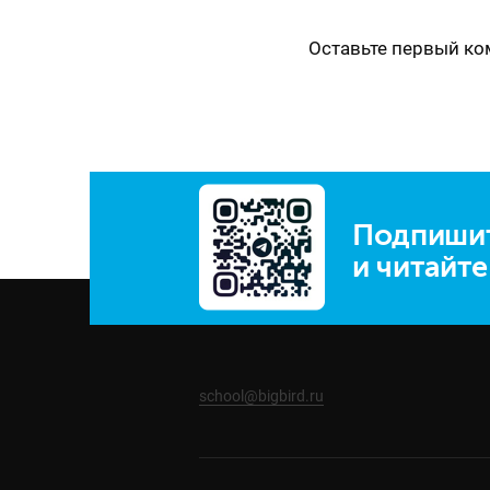
Оставьте первый к
Подпишит
и читайт
school@bigbird.ru