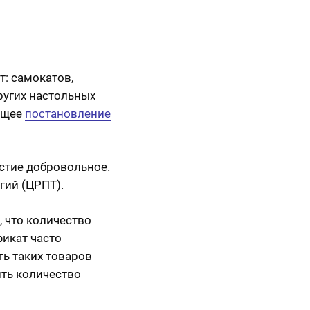
т: самокатов,
ругих настольных
ующее
постановление
астие добровольное.
гий (ЦРПТ).
 что количество
фикат часто
ть таких товаров
ить количество